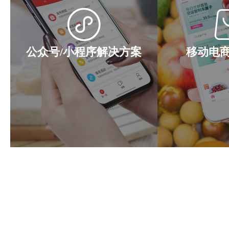
公众号/小程序解决方案
移动电