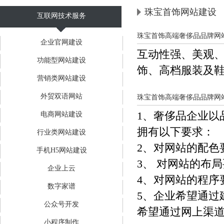
珠宝首饰网站建设
互联网技术服务
珠宝首饰高端奢侈品品牌网
企业官网建设
互动性强、美观
功能型网站建设
饰、高档服装及
营销类网站建设
外贸双语网站
珠宝首饰高端奢侈品品牌网
1、奢侈品企业以
电商网站建设
拥有以下要求：
行业类网站建设
2、对网站的配色
手机H5网站建设
3、 对网站的布
企业上云
4、对网站的程序
数字家谱
5、企业希望通过
公众号开发
希望通过网上渠
小程序制作