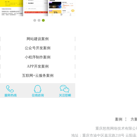
●
●
●
网站建设案例
公众号开发案例
小程序制作案例
APP开发案例
互联网+云服务案例
案例
方
重庆怒熊网络技术有限公司
地址：重庆市渝中区嘉滨路218号 云阳县