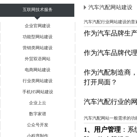
汽车汽配网站建设
互联网技术服务
汽车汽配行业网站建设的普
企业官网建设
作为汽车品牌生
功能型网站建设
营销类网站建设
作为汽车品牌代
外贸双语网站
电商网站建设
作为汽配制造商
打开局面？
行业类网站建设
手机H5网站建设
汽车汽配行业的
企业上云
数字家谱
汽车汽配网站一般需求的功
公众号开发
1、用户管理
：系
小程序制作