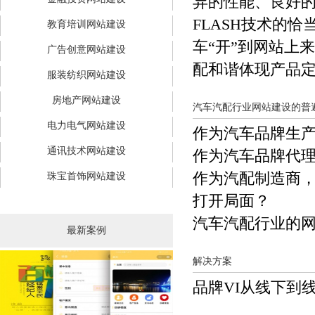
异的性能、良好
FLASH技术的
教育培训网站建设
车“开”到网站上
广告创意网站建设
配和谐体现产品
服装纺织网站建设
房地产网站建设
汽车汽配行业网站建设的普
电力电气网站建设
作为汽车品牌生
通讯技术网站建设
作为汽车品牌代
作为汽配制造商
珠宝首饰网站建设
打开局面？
汽车汽配行业的
最新案例
解决方案
品牌VI从线下到