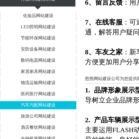
6、留言反馈
：用
化妆品网站建设
7、在线客服
：可
LED照明网站建设
通，解答用户疑
节能环保网站建设
安防设备网站建设
8、车友之家
：新
数码电器网站建设
方便更加用户分
家居家具网站建设
怒熊网站建设公司为您提供
物流运输网站建设
1. 品牌形象展示
医药医疗网站建设
导树立企业品牌
汽车汽配网站建设
旅游公司网站建设
2. 产品车辆展示
酒店餐饮网站建设
主要运用FLAS
金融投资网站建设