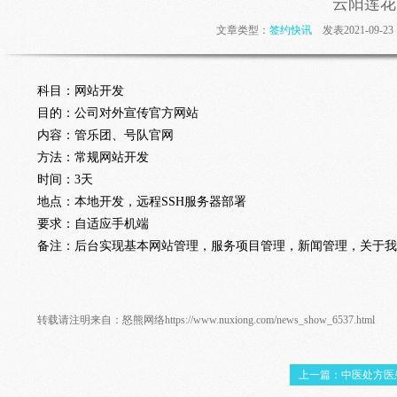
云阳莲花
文章类型：
签约快讯
发表2021-09-
科目：网站开发
目的：公司对外宣传官方网站
内容：管乐团、号队官网
方法：常规网站开发
时间：3天
地点：本地开发，远程SSH服务器部署
要求：自适应手机端
备注：后台实现基本网站管理，服务项目管理，新闻管理，关于我
转载请注明来自：
怒熊网络
https://www.nuxiong.com/news_show_6537.html
上一篇：中医处方医