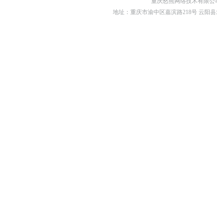
重庆怒熊网络技术有限公司
地址：重庆市渝中区嘉滨路218号 云阳县