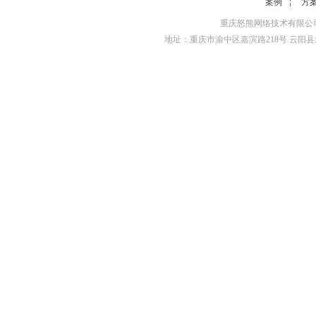
案例
方
重庆怒熊网络技术有限公司
地址：重庆市渝中区嘉滨路218号 云阳县