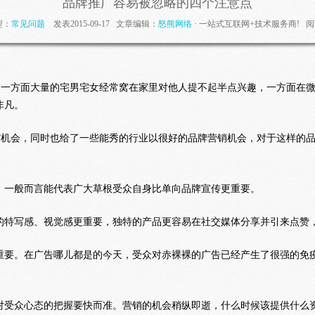
品牌推广容易被忽略的四个注意点
型：
常见问题
发表2015-09-17 文章编辑：
怒熊网络
· 一站式互联网+技术服务商! 阅
”：一方面大量的宅男宅女经常窝在家里对他人提不起半点兴趣，一方面在
非凡。
屏”机会，同时也给了一些能秀的行业以很好的品牌营销机会，对于这样的
，一般而言能代表广大草根受众自身比单向品牌宣传更重要。
的特写感、视觉感更重要，独特的产品更容易在社交媒体分享并引来点赞
重要。在广告哪儿都是的今天，受众对赤裸裸的广告已经产生了很强的免
对受众心态的把握要快而准。营销的机会稍纵即逝，什么时候该提供什么