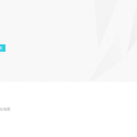
素
站地图