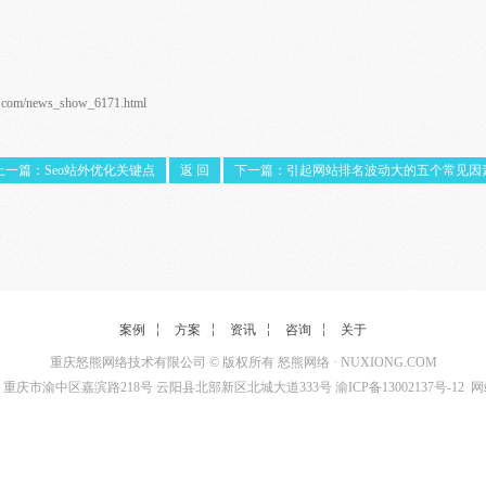
g.com/news_show_6171.html
上一篇：Seo站外优化关键点
返 回
下一篇：引起网站排名波动大的五个常见因
案例
方案
资讯
咨询
关于
重庆怒熊网络技术有限公司 © 版权所有
怒熊网络
·
NUXIONG.COM
重庆市渝中区嘉滨路218号 云阳县北部新区北城大道333号
渝ICP备13002137号-12
网