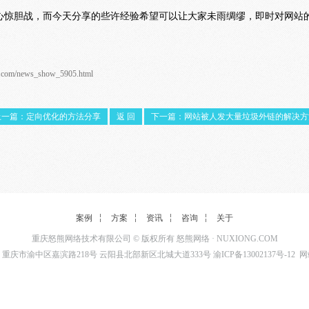
心惊胆战，而今天分享的些许经验希望可以让大家未雨绸缪，即时对网站
g.com/news_show_5905.html
上一篇：定向优化的方法分享
返 回
下一篇：网站被人发大量垃圾外链的解决方
案例
方案
资讯
咨询
关于
重庆怒熊网络技术有限公司 © 版权所有
怒熊网络
·
NUXIONG.COM
重庆市渝中区嘉滨路218号 云阳县北部新区北城大道333号
渝ICP备13002137号-12
网