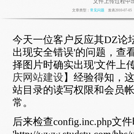
文件上传过程中出
文章类型：
常见问题
发表2010-07-0
今天一位客户反应其DZ论
出现安全错误'的问题，查
择图片时确实出现'文件上
庆网站建设
】经验得知，
站目录的读写权限和会员
常。
后来检查config.inc.php文