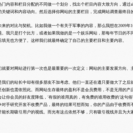
热门内容和栏目分配的不同做一个划分，找出个栏目内容大致方向，通过al
的关键词和内容动向。然后选择你网站的主要栏目，完成网站调查最终目
来的对比与契机。比如我做一个有关于军事的内容，那么我想在2009年1
题。我只是打个比方，或者如果我做的是一个娱乐网站，那每年节日的不
后填充也方便了。这样我们就最终确定了自己的主要栏目和主要内容。
们就要对网站进行第一次也是最重要的一次定义：网站的主要发展方向、
是我们的站长中却有很多朋友不加考虑。他们一直还在遵只要做大了之后
至创新也需依照此。而网站生存最终的盈利不是会员费用，不是无用的产
会让你会员的好友度降低，'有假的谁用真的，有免费的谁用收费的'这句
争对手研究开发不收费产品，最终的结果可想而知，你的产品由于收费而
才能长期吸引用户的视线。而光有这点依然不够，只有吸引视线并且为大