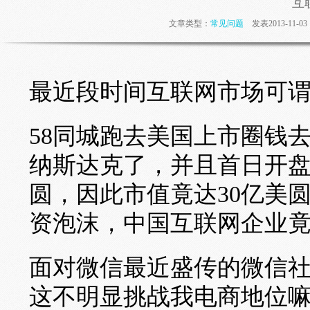
互
文章类型：
常见问题
发表2013-11-
最近段时间互联网市场可
58同城跑去美国上市圈钱
纳斯达克了，并且首日开盘价
圆，因此市值竟达30亿美
资泡沫，中国互联网企业
面对微信最近盛传的微信
这不明显挑战我电商地位