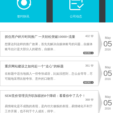
签约快讯
公司动态
402
抓住用户碎片时间推广 一天轻松突破10000+流量
May
05
想要达到这样的推广效果，首先先解决自媒体账号的问题，自媒体
账号估计是大部分人的硬伤，自媒体...
2016
361
重庆网站建设之如何起一个“走心”的标题
May
05
在标题中适当地插入一些夸张成语，比如没想到，怎么会等等，尽
可能地采用比较夸张、意外的口吻营...
2016
SEM竞价管理员升职加薪的8个障碍：看看你中了几个！
May
368
05
易情绪化是不成熟的表现，是内功欠修炼的表现，易情绪化不利于
2016
工作开展，也不利于个人成长，得学...