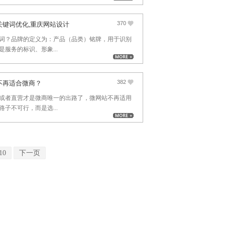
370
关键词优化,重庆网站设计
词？品牌的定义为：产品（品类）铭牌，用于识别
服务的标识、形象...
382
不再适合微商？
或者直营才是微商唯一的出路了，微网站不再适用
子不可行，而是选...
310
下一页