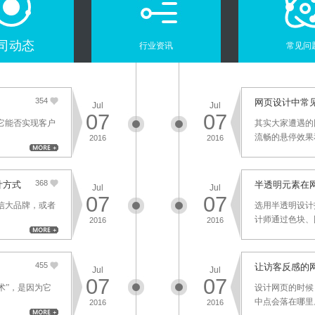
司动态
行业资讯
常见问
354
网页设计中常
Jul
Jul
07
07
它能否实现客户
其实大家遭遇的
流畅的悬停效果和
2016
2016
368
计方式
半透明元素在
Jul
Jul
07
07
信大品牌，或者
选用半透明设计
计师通过色块、图
2016
2016
455
让访客反感的
Jul
Jul
07
07
术”，是因为它
设计网页的时候
中点会落在哪里。
2016
2016